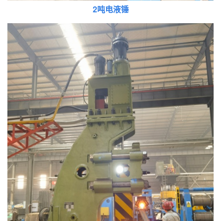
2吨电液锤